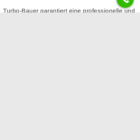
Turbo-Bauer garantiert eine professionelle und
effektive Reinigung der Partikelfilter mit einer
Erfolgsgarantie von bis zu 99,9 %.
Ihre Vorteile
Attraktive preise
12 Monate Garantie
Kostenfrei Abhol-und Bring-Service von
Partikelfilter
zur Reinigung und Turbolader
zur Reparatur im Umkreis von 50 km ab
Betriebsstätte/Heilbronn
Bei Fragen zögern Sie bitte nicht uns zu
Kontaktieren.
Unsere Mitarbeiter beantworten gerne Ihre