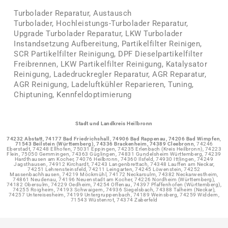
Turbolader Reparatur,
Austausch
Turbolader,
Hochleistungs-Turbolader Reparatur,
Upgrade Turbolader Reparatur, LKW
Turbolader
Instandsetzung Aufbereitung,
Partikelfilter Reinigen,
SCR Partikelfilter Reinigung, DPF Dieselpartikelfilter
Freibrennen, LKW Partikelfilter Reinigung, Katalysator
Reinigung, Ladedruckregler Reparatur, AGR Reparatur,
AGR Reinigung, Ladeluftkühler Reparieren, Tuning,
Chiptuning, Kennfeldoptimierung
Stadt und Landkreis Heilbronn
74232 Abstatt,
74177 Bad Friedrichshall
,
74906 Bad Rappenau,
74206 Bad Wimpfen
,
71543 Beilstein (Württemberg), 74336 Brackenheim,
74389 Cleebronn
, 74246
Eberstadt, 74248 Ellhofen, 75031 Eppingen, 74235 Erlenbach (Kreis Heilbronn), 74223
Flein, 75050 Gemmingen, 74363 Güglingen, 74831 Gundelsheim Württemberg, 74239
Hardthausen am Kocher, 74076 Heilbronn, 74360 Ilsfeld, 74930 Ittlingen, 74249
Jagsthausen, 74912 Kirchardt, 74243 Langenbrettach, 74348 Lauffen am Neckar,
74251 Lehrensteinsfeld, 74211 Leingarten, 74245 Löwenstein, 74252
Massenbachhausen, 74219 Möckmühl, 74172 Neckarsulm, 74382 Neckarwestheim,
74861 Neudenau, 74196 Neuenstadt am Kocher, 74226 Nordheim (Württemberg),
74182 Obersulm, 74229 Oedheim, 74254 Offenau, 74397 Pfaffenhofen (Württemberg),
74255 Roigheim, 74193 Schwaigern, 74936 Siegelsbach, 74388 Talheim (Neckar),
74257 Untereisesheim, 74199 Untergruppenbach, 74189 Weinsberg, 74259 Widdern,
71543 Wüstenrot, 74374 Zaberfeld