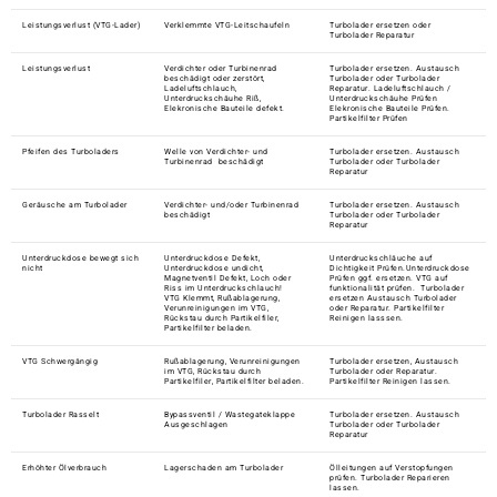
Leistungsverlust (VTG-Lader)
Verklemmte VTG-Leitschaufeln
Turbolader ersetzen oder
Turbolader Reparatur
Leistungsverlust
Verdichter oder Turbinenrad
Turbolader ersetzen. Austausch
beschädigt oder zerstört,
Turbolader oder Turbolader
Ladeluftschlauch,
Reparatur. Ladeluftschlauch /
Unterdruckschäuhe Riß,
Unterdruckschäuhe Prüfen
Elekronische Bauteile defekt.
Elekronische Bauteile Prüfen.
Partikelfilter Prüfen
Pfeifen des Turboladers
Welle von Verdichter- und
Turbolader ersetzen. Austausch
Turbinenrad beschädigt
Turbolader oder Turbolader
Reparatur
Geräusche am Turbolader
Verdichter- und/oder Turbinenrad
Turbolader ersetzen. Austausch
beschädigt
Turbolader oder Turbolader
Reparatur
Unterdruckdose bewegt sich
Unterdruckdose Defekt,
Unterdruckschläuche auf
nicht
Unterdruckdose undicht,
Dichtigkeit Prüfen.Unterdruckdose
Magnetventil Defekt, Loch oder
Prüfen ggf. ersetzen. VTG auf
Riss im Unterdruckschlauch!
funktionalität prüfen. Turbolader
VTG Klemmt, Rußablagerung,
ersetzen Austausch Turbolader
Verunreinigungen im VTG,
oder Reparatur. Partikelfilter
Rückstau durch Partikelfiler,
Reinigen lasssen.
Partikelfilter beladen.
VTG Schwergängig
Rußablagerung, Verunreinigungen
Turbolader ersetzen, Austausch
im VTG, Rückstau durch
Turbolader oder Reparatur.
Partikelfiler, Partikelfilter beladen.
Partikelfilter Reinigen lassen.
Turbolader Rasselt
Bypassventil / Wastegateklappe
Turbolader ersetzen. Austausch
Ausgeschlagen
Turbolader oder Turbolader
Reparatur
Erhöhter Ölverbrauch
Lagerschaden am Turbolader
Ölleitungen auf Verstopfungen
prüfen. Turbolader Reparieren
lassen.