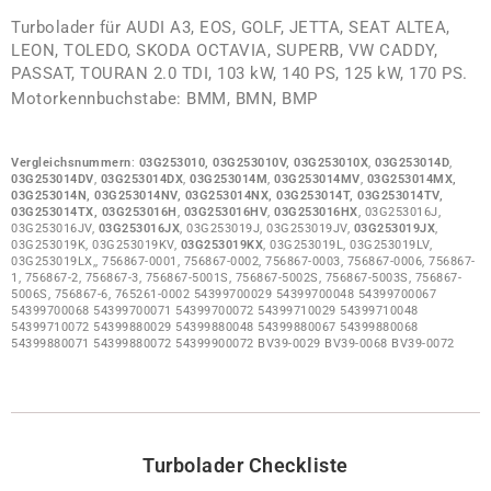
Turbolader für AUDI A3, EOS, GOLF, JETTA, SEAT ALTEA,
LEON, TOLEDO, SKODA OCTAVIA, SUPERB, VW CADDY,
PASSAT, TOURAN 2.0 TDI, 103 kW, 140 PS, 125 kW, 170 PS.
Motorkennbuchstabe: BMM, BMN, BMP
Vergleichsnummern
:
03G253010, 03G253010V,
03G253010X
,
03G253014D
,
03G253014DV
,
03G253014DX
,
03G253014M
,
03G253014MV
,
03G253014MX,
03G253014N, 03G253014NV, 03G253014NX, 03G253014T, 03G253014TV,
03G253014TX,
03G253016H
,
03G253016HV
,
03G253016HX
, 03G253016J,
03G253016JV,
03G253016JX
, 03G253019J, 03G253019JV,
03G253019JX
,
03G253019K, 03G253019KV,
03G253019KX
, 03G253019L, 03G253019LV,
03G253019LX,, 756867-0001, 756867-0002, 756867-0003, 756867-0006, 756867-
1, 756867-2, 756867-3, 756867-5001S, 756867-5002S, 756867-5003S, 756867-
5006S, 756867-6, 765261-0002 54399700029 54399700048 54399700067
54399700068 54399700071 54399700072 54399710029 54399710048
54399710072 54399880029 54399880048 54399880067 54399880068
54399880071 54399880072 54399900072 BV39-0029 BV39-0068 BV39-0072
Turbolader
Checkliste