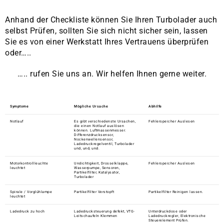
Anhand der Checkliste können Sie Ihren Turbolader auch
selbst Prüfen, sollten Sie sich nicht sicher sein, lassen
Sie es von einer Werkstatt Ihres Vertrauens überprüfen
oder…..
….. rufen Sie uns an. Wir helfen Ihnen gerne weiter.
Symptome
Mögliche Ursache
Abhilfe
Notlauf
Es gibt verschiedenste Ursachen,
Fehlerspeicher Auslesen
die einen Notlauf auslösen
können. Luftmassenmesser.
Differenzdrucksensor,
Nockenwellensensor,
Ladedruckregelventil, Turbolader
und, und, und.
Motorkontrollleuchte
Undichtigkeit, Drosselklappe,
Fehlerspeicher Auslesen
leuchtet
Wasserpumpe, Sensoren,
Partikelfilter, Katalysator,
Turbolader
Spirale / Vorglühlampe
Partikelfilter Verstopft
Partikelfilter Reinigen lassen.
leuchtet
Ladedruck zu hoch
Ladedrucksteuerung defekt, VTG-
Unterdruckdose oder
Leitschaufeln Klemmen
Ladedruckregler, Elektronische
Steuerelement Prüfen.