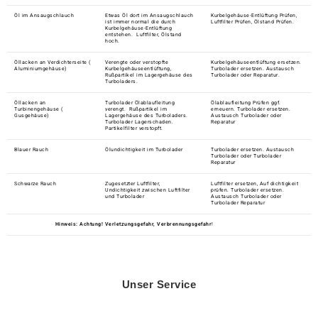
Öl im Ansaugschlauch
Etwas Öl dort im Ansaugschlauch
Kurbelgehäuse-Entlüftung Prüfen,
ist immer normal die durch
Luftfilter Prüfen, Ölstand Prüfen.
Kurbelgehäuse-Entlüftung
entstehen. Luftfilter, Ölstand
hoch.
Öllacken an Verdichterseite (
Verengte oder verstopfte
Kurbelgehäuseentlüftung ersetzen.
Aluminiumgehäuse)
Kurbelgehäuseentlüftung,
Turbolader ersetzen. Austausch
Rußpartikel im Lagergehäuse des
Turbolader oder Reparatur.
Turboladers.
Öllacken an
Turbolader Ölablaufleitung
Ölablaufleitung Prüfen ggf.
Turbinengehäuse (
verengt. Rußpartikel im
erneuern. Turbolader ersetzen.
Gusgehäuse)
Lagergehäuse des Turboladers.
Austausch Turbolader oder
Turbolader Lagerschaden.
Reparatur
Partikelfilter verstopft.
Blauer Rauch
Ölundichtigkeit im Turbolader
Turbolader ersetzen. Austausch
Turbolader oder Turbolader
Reparatur
Schwarze Rauch
Zugesetzter Luftfilter,
Luftfilter ersetzen, Auf dichtigkeit
Undichtigkeit zwischen Luftfilter
prüfen. Turbolader ersetzen.
und Turbolader
Austausch Turbolader oder
Turbolader Reparatur
Hinweis: Achtung! Verletzungsgefahr, Verbrennungsgefahr
!
Unser Service