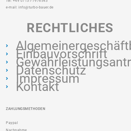
Tel: +49 07131-7976543
e-mail: info@turbo-bauer.de
RECHTLICHES
Algemeinergeschäft
Einbauvorschrift
Gewährleistungsant
Datenschutz
Impressum
Kontakt
ZAHLUNGSMETHODEN
Paypal
Nachnahme