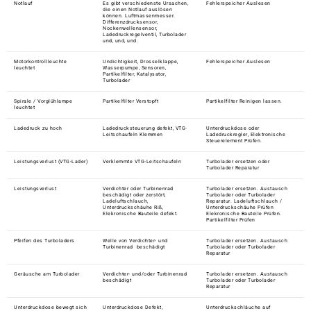
Notlauf
Es gibt verschiedenste Ursachen,
Fehlerspeicher Auslesen
die einen Notlauf auslösen
können. Luftmassenmesser.
Differenzdrucksensor,
Nockenwellensensor,
Ladedruckregelventil, Turbolader
und, und, und.
Motorkontrollleuchte
Undichtigkeit, Drosselklappe,
Fehlerspeicher Auslesen
leuchtet
Wasserpumpe, Sensoren,
Partikelfilter, Katalysator,
Turbolader
Spirale / Vorglühlampe
Partikelfilter Verstopft
Partikelfilter Reinigen lassen.
leuchtet
Ladedruck zu hoch
Ladedrucksteuerung defekt, VTG-
Unterdruckdose oder
Leitschaufeln Klemmen
Ladedruckregler, Elektronische
Steuerelement Prüfen.
Leistungsverlust (VTG-Lader)
Verklemmte VTG-Leitschaufeln
Turbolader ersetzen oder
Turbolader Reparatur
Leistungsverlust
Verdichter oder Turbinenrad
Turbolader ersetzen. Austausch
beschädigt oder zerstört,
Turbolader oder Turbolader
Ladeluftschlauch,
Reparatur. Ladeluftschlauch /
Unterdruckschäuhe Riß,
Unterdruckschäuhe Prüfen
Elekronische Bauteile defekt.
Elekronische Bauteile Prüfen.
Partikelfilter Prüfen
Pfeifen des Turboladers
Welle von Verdichter- und
Turbolader ersetzen. Austausch
Turbinenrad beschädigt
Turbolader oder Turbolader
Reparatur
Geräusche am Turbolader
Verdichter- und/oder Turbinenrad
Turbolader ersetzen. Austausch
beschädigt
Turbolader oder Turbolader
Reparatur
Unterdruckdose bewegt sich
Unterdruckdose Defekt,
Unterdruckschläuche auf