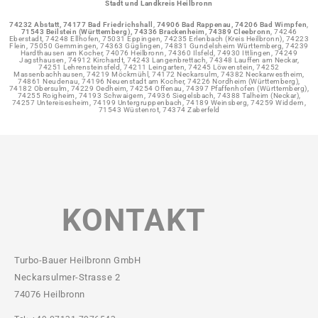
Stadt und Landkreis Heilbronn
74232 Abstatt,
74177 Bad Friedrichshall
,
74906 Bad Rappenau,
74206 Bad Wimpfen
,
71543 Beilstein (Württemberg), 74336 Brackenheim,
74389 Cleebronn
, 74246
Eberstadt, 74248 Ellhofen, 75031 Eppingen, 74235 Erlenbach (Kreis Heilbronn), 74223
Flein, 75050 Gemmingen, 74363 Güglingen, 74831 Gundelsheim Württemberg, 74239
Hardthausen am Kocher, 74076 Heilbronn, 74360 Ilsfeld, 74930 Ittlingen, 74249
Jagsthausen, 74912 Kirchardt, 74243 Langenbrettach, 74348 Lauffen am Neckar,
74251 Lehrensteinsfeld, 74211 Leingarten, 74245 Löwenstein, 74252
Massenbachhausen, 74219 Möckmühl, 74172 Neckarsulm, 74382 Neckarwestheim,
74861 Neudenau, 74196 Neuenstadt am Kocher, 74226 Nordheim (Württemberg),
74182 Obersulm, 74229 Oedheim, 74254 Offenau, 74397 Pfaffenhofen (Württemberg),
74255 Roigheim, 74193 Schwaigern, 74936 Siegelsbach, 74388 Talheim (Neckar),
74257 Untereisesheim, 74199 Untergruppenbach, 74189 Weinsberg, 74259 Widdern,
71543 Wüstenrot, 74374 Zaberfeld
KONTAKT
Turbo-Bauer Heilbronn GmbH
Neckarsulmer-Strasse 2
74076 Heilbronn