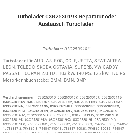
Turbolader 03G253019K
Reparatur oder
Austausch Turbolader.
Turbolader 03G253019K
Turbolader für AUDI A3, EOS, GOLF, JETTA, SEAT ALTEA,
LEON, TOLEDO, SKODA OCTAVIA, SUPERB, VW CADDY,
PASSAT, TOURAN 2.0 TDI, 103 kW, 140 PS, 125 kW, 170 PS.
Motorkennbuchstabe: BMM, BMN, BMP
Vergleichsnummern
:
03G253010, 03G253010V,
03G253010X
,
03G253014D
,
03G253014DV
,
03G253014DX
,
03G253014M
,
03G253014MV
,
03G253014MX,
03G253014N, 03G253014NV, 03G253014NX, 03G253014T, 03G253014TV,
03G253014TX,
03G253016H
,
03G253016HV
,
03G253016HX
, 03G253016J,
03G253016JV,
03G253016JX
, 03G253019J, 03G253019JV,
03G253019JX
,
03G253019K, 03G253019KV, 03G253019KX, 03G253019L, 03G253019LV,
03G253019LX,, 756867-0001, 756867-0002, 756867-0003, 756867-0006, 756867-
1, 756867-2, 756867-3, 756867-5001S, 756867-5002S, 756867-5003S, 756867-