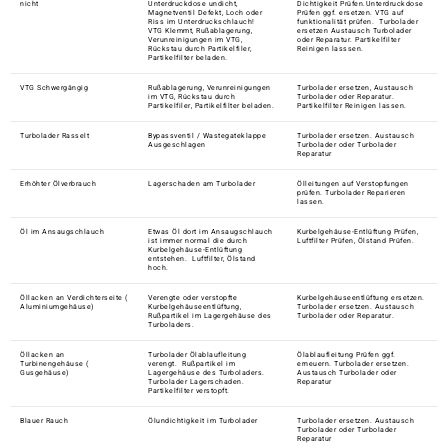
nicht
Unterdruckdose undicht,
Dichtigkeit Prüfen.Unterdruckdose
Magnetventil Defekt, Loch oder
Prüfen ggf. ersetzen. VTG auf
Riss im Unterdruckschlauch!
funktionalität prüfen. Turbolader
VTG Klemmt, Rußablagerung,
ersetzen Austausch Turbolader
Verunreinigungen im VTG,
oder Reparatur. Partikelfilter
Rückstau durch Partikelfiler,
Reinigen lasssen.
Partikelfilter beladen.
VTG Schwergängig
Rußablagerung, Verunreinigungen
Turbolader ersetzen, Austausch
im VTG, Rückstau durch
Turbolader oder Reparatur.
Partikelfiler, Partikelfilter beladen.
Partikelfilter Reinigen lassen.
Turbolader Rasselt
Bypassventil / Wastegateklappe
Turbolader ersetzen. Austausch
Ausgeschlagen
Turbolader oder Turbolader
Reparatur
Erhöhter Ölverbrauch
Lagerschaden am Turbolader
Ölleitungen auf Verstopfungen
prüfen. Turbolader Reparieren
lassen.
Öl im Ansaugschlauch
Etwas Öl dort im Ansaugschlauch
Kurbelgehäuse-Entlüftung Prüfen,
ist immer normal die durch
Luftfilter Prüfen, Ölstand Prüfen.
Kurbelgehäuse-Entlüftung
entstehen. Luftfilter, Ölstand
hoch.
Öllacken an Verdichterseite (
Verengte oder verstopfte
Kurbelgehäuseentlüftung ersetzen.
Aluminiumgehäuse)
Kurbelgehäuseentlüftung,
Turbolader ersetzen. Austausch
Rußpartikel im Lagergehäuse des
Turbolader oder Reparatur.
Turboladers.
Öllacken an
Turbolader Ölablaufleitung
Ölablaufleitung Prüfen ggf.
Turbinengehäuse (
verengt. Rußpartikel im
erneuern. Turbolader ersetzen.
Gusgehäuse)
Lagergehäuse des Turboladers.
Austausch Turbolader oder
Turbolader Lagerschaden.
Reparatur
Partikelfilter verstopft.
Blauer Rauch
Ölundichtigkeit im Turbolader
Turbolader ersetzen. Austausch
Turbolader oder Turbolader
Reparatur