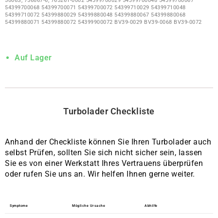
5006S, 756867-6, 765261-0002 54399700029 54399700048 54399700067
54399700068 54399700071 54399700072 54399710029 54399710048
54399710072 54399880029 54399880048 54399880067 54399880068
54399880071 54399880072 54399900072 BV39-0029 BV39-0068 BV39-0072
Auf Lager
Turbolader
Checkliste
Anhand der Checkliste können Sie Ihren Turbolader auch
selbst Prüfen, sollten Sie sich nicht sicher sein, lassen
Sie es von einer Werkstatt Ihres Vertrauens überprüfen
oder rufen Sie uns an. Wir helfen Ihnen gerne weiter.
Symptome
Mögliche Ursache
Abhilfe