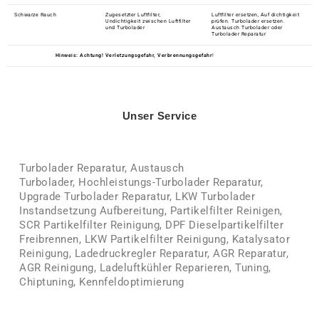
Schwarze Rauch
Zugesetzter Luftfilter,
Luftfilter ersetzen, Auf dichtigkeit
Undichtigkeit zwischen Luftfilter
prüfen. Turbolader ersetzen.
und Turbolader
Austausch Turbolader oder
Turbolader Reparatur
Hinweis: Achtung! Verletzungsgefahr, Verbrennungsgefahr
!
Unser Service
Turbolader Reparatur,
Austausch
Turbolader,
Hochleistungs-Turbolader Reparatur,
Upgrade Turbolader Reparatur, LKW
Turbolader
Instandsetzung Aufbereitung,
Partikelfilter Reinigen,
SCR Partikelfilter Reinigung, DPF Dieselpartikelfilter
Freibrennen, LKW Partikelfilter Reinigung, Katalysator
Reinigung, Ladedruckregler Reparatur, AGR Reparatur,
AGR Reinigung, Ladeluftkühler Reparieren, Tuning,
Chiptuning, Kennfeldoptimierung